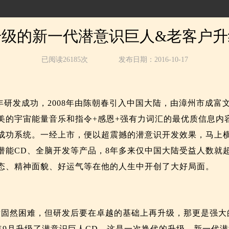
升级的新一代潜意识巨人&老客户升
已阅读26185次
发布日期：2016-10-17
007年研发成功，2008年由陈朝春引入中国大陆，由漳州市成
美的宇宙能量音乐和指令+感恩+强有力词汇的最优质信息内
成功系统。一经上市，便以超震撼的潜意识开发效果，马上
潜能CD、全脑开发等产品，8年多来仅中国大陆受益人数就超
态、精神面貌、好运气等在他的人生中开创了大好局面。
发固然困难，但研发后要在卓越的基础上再升级，那更是强大
5年9月升级了潜意识巨人CD，这是一次换代的升级，新一代