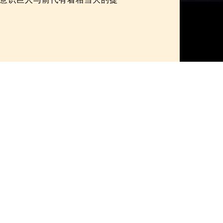
左脑显意识，补充成长过程中
头的赞赏不会引起显意识的排
》并在内容上大大提升，《自
青春》更名为《健康美丽》，