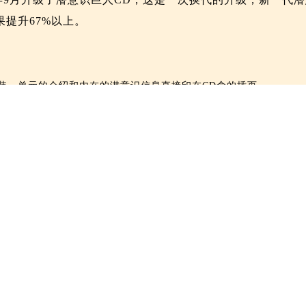
果提升67%以上。
装，单元的介绍和内在的潜意识信息直接印在CD盒的插页。
声道从原来运用强有力词汇升级为赞赏式短语，输送给
，清除成长过程积累的消极负面信息。由于，以你为开
也相应的有所调高，可以听到源源不断的赞赏和肯定。
语句得到增加，让效果更全面。
短和贴近产品的效果，《全脑巨人》更名为（全能学霸
量》，《行动的领袖》更名为《行动领袖》，《完美的
福喜乐》。