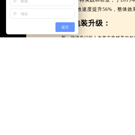
升，见效速度提升56%，整体效
1、包装升级：
提交
新一代潜意识巨人有着非常精美的包
2、内容升级：
（1）加入崇高的赞赏，右
本就应该接收到的赞美赏识
斥，所以，NLP耳语的音量
（2）潜意识讯息增加，内在
（3）单元名称更改，更简
信的能量》更名为《自信能
《美满与和谐》更名为《幸