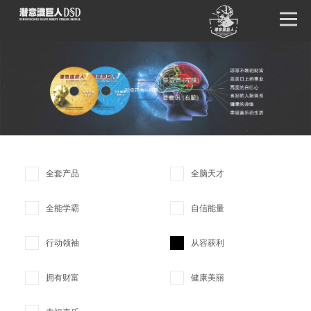
首页
唤醒巨人
DSD版本
卓越效果
全套产品
全脑天才
产品详情
全能学霸
自信能量
单元试听
行动领袖
从容获利
产品问答
拥有财富
健康美丽
客户见证
潜意识文库