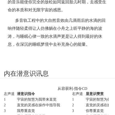
的音乐能使你完全的放松如同返回胎儿时期，去感受生
命的本质和对无限宇宙的感恩。
多音轨工程中的大自然音效由几滴雨后的水滴的回
响伴随轻柔得让人仿佛躺在小舟之上听平静的海的波
涛，与睡眠心律一致的水滴声更是让人得到最好的休
息，在深沉的睡眠梦境中去补充身心的能量。
内在潜意识讯息
从容获利-指令CD
左声道
潜意识指令
右声道
显意识赞赏
1
宇宙的智慧为我带来直觉
1
宇宙的智慧为
你带
2
直觉的灵感在操作中指导我
2
直觉的灵感在操作
3
我尊重直觉
3
你
尊重直觉