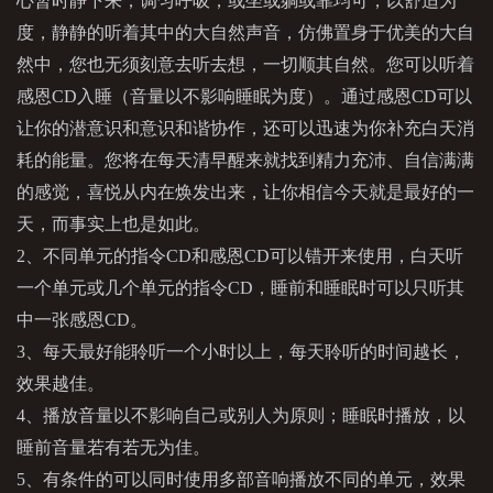
心暂时静下来，调匀呼吸，或坐或躺或靠均可，以舒适为
度，静静的听着其中的大自然声音，仿佛置身于优美的大自
然中，您也无须刻意去听去想，一切顺其自然。您可以听着
感恩CD入睡（音量以不影响睡眠为度）。通过感恩CD可以
让你的潜意识和意识和谐协作，还可以迅速为你补充白天消
耗的能量。您将在每天清早醒来就找到精力充沛、自信满满
的感觉，喜悦从内在焕发出来，让你相信今天就是最好的一
天，而事实上也是如此。
2、不同单元的指令CD和感恩CD可以错开来使用，白天听
一个单元或几个单元的指令CD，睡前和睡眠时可以只听其
中一张感恩CD。
3、每天最好能聆听一个小时以上，每天聆听的时间越长，
效果越佳。
4、播放音量以不影响自己或别人为原则；睡眠时播放，以
睡前音量若有若无为佳。
5、有条件的可以同时使用多部音响播放不同的单元，效果