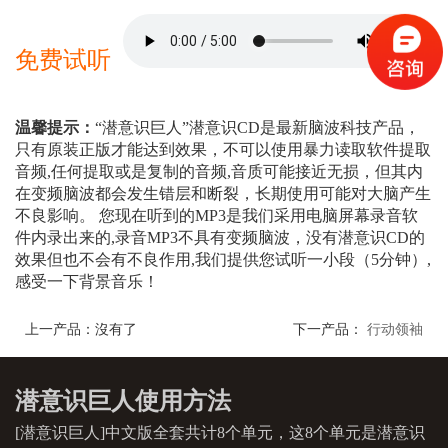
20
我为我的财富感谢
20
目标
45
我是平和的
45
你
是平和的
21
我为我能把握时机而感谢
21
力量
46
我哈哈大笑
46
你
哈哈大笑
22
我为我理财的天分感谢
22
天分
免费试听
47
我制定最佳的投资计划
47
你
制定最佳的投资
23
我为拥有坚定的决心而感谢
23
专注
48
我善于休息
48
你
善于休息
24
我为拥有宇宙的智慧而感谢
24
效率
49
休息带来机会
49
休息带来机会
25
我为拥有冷静的头脑而感谢
25
把握
50
金钱是很好的
50
金钱对你是很好的
温馨提示：
“潜意识巨人”潜意识CD是最新脑波科技产品，
26
我为拥有充沛的精力感谢
26
成熟
51
拥有大量的金钱是很好的
51
拥有大量的金钱是
只有原装正版才能达到效果，不可以使用暴力读取软件提取
27
我为获利的机会感谢
27
信念
52
我拥有大量的金钱
52
你
拥有大量的金钱
音频,任何提取或是复制的音频,音质可能接近无损，但其内
28
我为善于制订策略感谢
28
忍耐
53
金钱为我工作
53
金钱为
你工作
在变频脑波都会发生错层和断裂，长期使用可能对大脑产生
29
我为善于制订详尽的计划感谢
29
果断
54
我是金钱喜欢的主人
54
金钱喜欢你这个主
不良影响。 您现在听到的MP3是我们采用电脑屏幕录音软
30
我为我善于学习感谢
30
丰盛
55
我让金钱得到适当的休息
55
你
让金钱得到适当
件内录出来的,录音MP3不具有变频脑波，没有潜意识CD的
31
我为拥有魄力感谢
31
原则
56
我耐心等待买入的机会
56
你
耐心等待买入的
效果但也不会有不良作用,我们提供您试听一小段（5分钟）,
32
我为事业的进步感谢
32
学习
57
我走中间的道路
57
你
走中间的道路
感受一下背景音乐！
33
我为我目标的实现感谢
33
技巧
58
我精力充沛
58
你
精力充沛
34
我为我积极的形象感谢
34
智慧
59
我放松
59
你
放松
上一产品：沒有了
下一产品：
行动领袖
35
我感谢我的好运
35
奇迹
60
我自在
60
你
自在
36
我感谢我的勇气
36
选择
61
我是安全的
61
你
是安全的
37
我感谢我生活的环境
37
感恩
62
我善于改正方法
62
你
善于改正方法
潜意识巨人使用方法
38
我感谢我身边的物质
63
我坚持自己的原则
63
你
坚持自己的原则
39
我感谢我身体内外的能量
64
我在感觉良好时交易
64
你
在感觉良好时交
[潜意识巨人]中文版全套共计8个单元，这8个单元是潜意识
40
我感谢光明和音乐