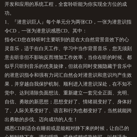
65
我保持机动性
65
你
保持机动性
开发和应用的系统工程，全套聆听能为你实现全方位的成
41
我感谢我的福份
66
我是自律的
66
你
是自律的
42
我感谢我能为他人带来福份
功。
67
我看到了未来的获利
67
你
看到了未来的获
43
我感谢我生命中的贵人
68
我投资成功了别人祝贺我
68
大家祝贺你投资成
1、『潜意识巨人』每个单元分为两张CD，一张为潜意识指
44
我爱我的亲人
69
我原谅所有人
69
你
原谅所有人
令CD，一张为潜意识感恩CD。其中：
45
我爱我的朋友
70
我被原谅了
70
你
被原谅了
46
指令CD您在聆听时主要听到的是在大自然背景音效下的心
我爱所有的人
71
我感恩
71
你
感恩
47
我爱一切美好
72
灵音乐，适于在白天工作、学习中当作背景音乐，您无须刻
我是天地万物之子
72
你
是天地万物之子
73
我是宇宙智慧的一份子
73
你是宇宙智慧的一
意去听非但不影响反而增加工作效率，当你在听的时候、都
74
我是蒙福的
74
你
是蒙福的
似乎只听到音乐的优美旋律，但就在同时变频隐藏于音乐中
75
我是得胜的
75
你
是得胜的
的潜意识指令和强有力词汇自然会对潜意识和意识均产生效
果，并穿越自我保护机制、顺利进入潜意识深处，在不知不
觉中、达到清除负面想法、重新建立一套完全正面、光明、
自信、勇敢的新思想；思想变好了、情绪就变好了、身体好
了、人际关系变好了、语言和行为也都变好了，当然就能跨
出勇敢的步伐、迈向成功的人生！
感恩CD则适合在睡前或是能相对静下来的时候，让自己的