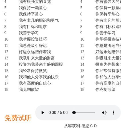
4
我有很强大的直觉
4
你有很强大的直觉
5
我保持一颗童心
5
你
保持一颗童心
6
我保持平常心
6
你
保持平常心
7
我有非凡的胆识和勇气
7
你
有非凡的胆识和
8
我有目标和追求
8
你
有目标和追求
9
我善于学习
9
你
善于学习
10
我掌握投资技巧
10
你
掌握投资技巧
11
我总是吸引好运
11
你
总是鸿运当头
12
好运永远陪伴着我
12
好运永远陪伴着你
13
我吸引来大量的财富
13
你
吸引来大量的财
14
投资为我带来丰盛的回报
14
投资为
你带来丰盛
15
我经常保持微笑
15
你
经常保持微笑
16
我和他人分享我的快乐
16
你和他人分享快乐
17
我有高度的自信心
17
你
有高度的自信心
18
我克制欲望
18
你
克制欲望
19
我很从容
19
你
很从容
20
我很冷静
20
你
很冷静
21
我坦然面对
21
你
坦然面对
22
我身体健康
22
你
身体健康
免费试听
23
我缓慢而有规律的呼吸
23
你
缓慢而有规律的
从容获利-感恩ＣＤ
24
我深深的呼吸
24
你
深深的呼吸