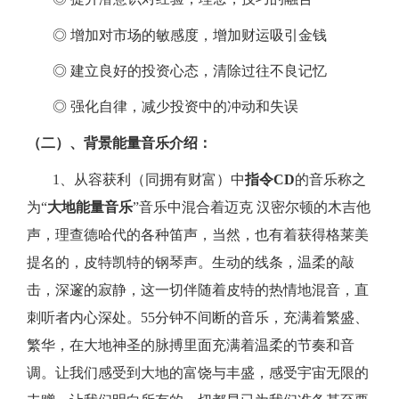
◎ 增加对市场的敏感度，增加财运吸引金钱
◎ 建立良好的投资心态，清除过往不良记忆
◎ 强化自律，减少投资中的冲动和失误
（二）、背景能量音乐介绍：
1
、从容获利（同拥有财富）中
指令
CD
的音乐称之
为“
大地能量音乐
”音乐中混合着迈克 汉密尔顿的木吉他
声，理查德哈代的各种笛声，当然，也有着获得格莱美
提名的，皮特凯特的钢琴声。生动的线条，温柔的敲
击，深邃的寂静，这一切伴随着皮特的热情地混音，直
刺听者内心深处。
55
分钟不间断的音乐，充满着繁盛、
繁华，在大地神圣的脉搏里面充满着温柔的节奏和音
调。让我们感受到大地的富饶与丰盛，感受宇宙无限的