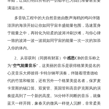
丰赠，让我们明白所有的一切都早已为我们准备甚至要
满溢出来。
多音轨工程中的大自然音效由数声海鸥的鸣叫伴随
澎湃的海浪开始让你如同宇宙丰盛能量包围，迅速置身
于能量之中，再转化为轻柔的波涛冲刷沙滩，与你心律
一致的波涛一波一波就如同宇宙的能量一次一次的加添
入你的体内。
2
、从容获利（同拥有财富）中
感恩
CD
的音乐称之
为“
空气能量音乐
”，这美丽的音乐是获得格莱美提名的
心灵音乐大师彼得·卡特尔钢琴演奏，伴随着理查德哈
代的竹笛和银笛，还有另外一个格莱美提名者，保罗麦
卡里斯的锡口笛、双簧管、英国管和高音萨克斯风的演
奏提高到了一个新的高度。
56
分钟不间断的音乐，就像
蓝天一样开阔，象春天的微风一样使人沉醉，非常柔美