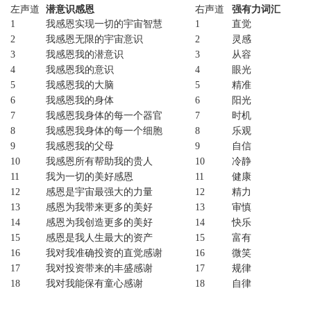
左声道
潜意识感恩
右声道
强有力词汇
25
我是谨慎的
25
你
是谨慎的
1
我感恩实现一切的宇宙智慧
1
直觉
26
我是乐观的
26
你
是乐观的
2
我感恩无限的宇宙意识
2
灵感
27
投资是快乐的
27
投资是快乐的
3
我感恩我的潜意识
3
从容
28
我热爱投资
28
你
热爱投资
4
我感恩我的意识
4
眼光
29
我以投资丰富人生
29
你
以投资丰富人生
5
我感恩我的大脑
5
精准
30
我信任趋势
30
你
信任趋势
6
我感恩我的身体
6
阳光
31
我把握趋势
31
你
把握趋势
7
我感恩我身体的每一个器官
7
时机
32
我关注财经政策
32
你
关注财经政策
8
我感恩我身体的每一个细胞
8
乐观
33
我从生活中发现机会
33
你
从生活中发现机
9
我感恩我的父母
9
自信
34
我有独到的眼光
34
你
有独到的眼光
10
我感恩所有帮助我的贵人
10
冷静
35
我把握时机
35
你
把握时机
11
我为一切的美好感恩
11
健康
36
我有理财的天分
36
你有理财的天分
12
感恩是宇宙最强大的力量
12
精力
37
我是投资的天才
37
你是投资的天才
13
感恩为我带来更多的美好
13
审慎
38
我是富足的
38
你
是富足的
14
感恩为我创造更多的美好
14
快乐
39
我帮助他人
39
你
帮助他人
15
感恩是我人生最大的资产
15
富有
40
我做善事
40
你
做善事
16
我对我准确投资的直觉感谢
16
微笑
41
我是轻松的
41
你
是轻松的
17
我对投资带来的丰盛感谢
17
规律
42
我与他人保持合作
42
你
与他人保持合作
18
我对我能保有童心感谢
18
自律
43
我有幽默感
43
你
有幽默感
19
我为内心的平静感谢
19
热情
44
我在大自然中
44
你
在大自然中